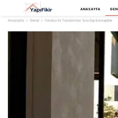
ANASAYFA
GEN
Anasayfa
Genel
Yaratıcı Ev Tasarımları: Sıra Dışı Konseptler