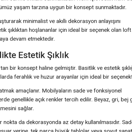
 günümüz yaşam tarzına uygun bir konsept sunmaktadır.
şturarak minimalist ve akıllı dekorasyon anlayışını
ik şıklıktan hoşlananlar için ideal bir seçenek olan loft
maya devam etmektedir.
ikte Estetik Şıklık
tan bir konsept haline gelmiştir. Basitlik ve estetik şıklı
arda ferahlık ve huzur arayanlar için ideal bir seçenekt
aratmak amaçlanır. Mobilyaların sade ve fonksiyonel
 genellikle açık renkler tercih edilir. Beyaz, gri, bej g
mesini sağlar.
er nokta da dekorasyonda az detay kullanılmasıdır. Sad
esuar yerine, tek parça büyük tablolar veya soyut sana