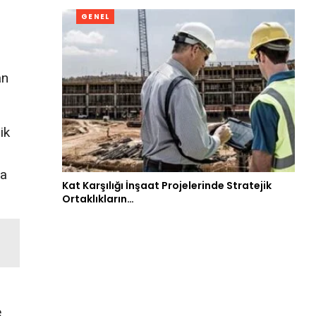
GENEL
an
ik
da
Kat Karşılığı İnşaat Projelerinde Stratejik
Ortaklıkların…
e