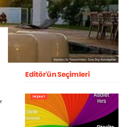
Yaratıcı Ev Tasarımları: Sıra Dışı Konseptler
Editör'ün Seçimleri
.
İNŞAAT
er