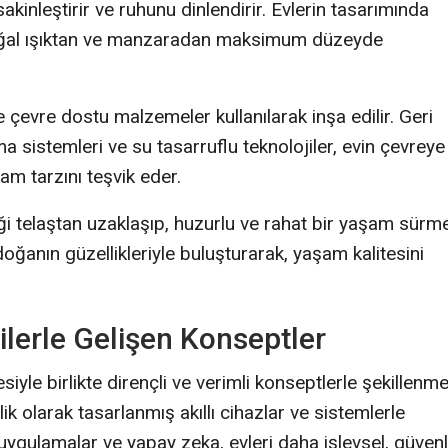
sakinleştirir ve ruhunu dinlendirir. Evlerin tasarımında
 doğal ışıktan ve manzaradan maksimum düzeyde
e çevre dostu malzemeler kullanılarak inşa edilir. Geri
 sistemleri ve su tasarruflu teknolojiler, evin çevreye
am tarzını teşvik eder.
ği telaştan uzaklaşıp, huzurlu ve rahat bir yaşam sürm
 doğanın güzellikleriyle buluşturarak, yaşam kalitesini
jilerle Gelişen Konseptler
esiyle birlikte dirençli ve verimli konseptlerle şekillenm
elik olarak tasarlanmış akıllı cihazlar ve sistemlerle
 uygulamalar ve yapay zeka, evleri daha işlevsel, güvenl