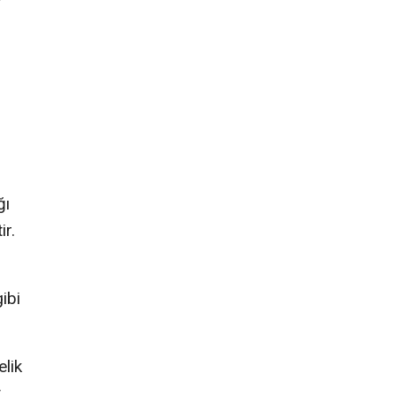
ğı
ir.
ibi
elik
t