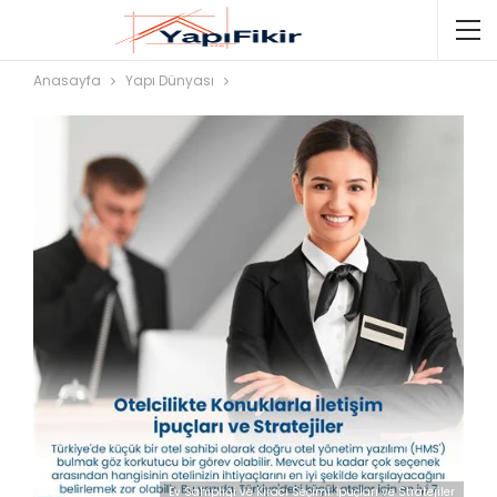
Anasayfa
Yapı Dünyası
Ev Sahipliği ve Kiracı Seçimi: İpuçları ve Stratejiler